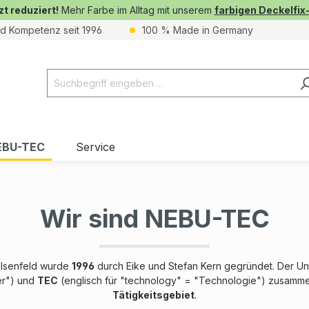
zt reduziert!
Mehr Farbe im Alltag mit unserem
farbigen Deckelfix
nd Kompetenz seit 1996
100 % Made in Germany
EBU-TEC
Service
Wir sind NEBU-TEC
 Elsenfeld wurde
1996
durch Eike und Stefan Kern gegründet. Der U
er") und
TEC
(englisch für "technology" = "Technologie") zusammen
Tätigkeitsgebiet
.