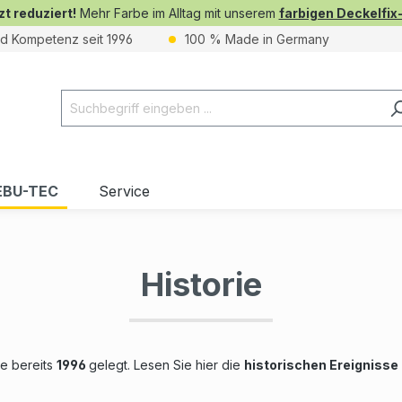
zt reduziert!
Mehr Farbe im Alltag mit unserem
farbigen Deckelfix
nd Kompetenz seit 1996
100 % Made in Germany
EBU-TEC
Service
Historie
e bereits
1996
gelegt. Lesen Sie hier die
historischen Ereignisse