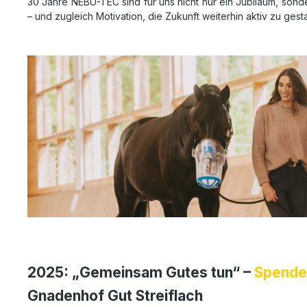
30 Jahre NEBU-TEC sind für uns nicht nur ein Jubiläum, sond
– und zugleich Motivation, die Zukunft weiterhin aktiv zu gesta
2025: „Gemeinsam Gutes tun“ –
Spende
Gnadenhof Gut Streiflach