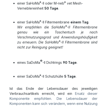
®
®
einer SaHoMa
-II oder M-neb
vet Mesh-
Verneblereinheit
50 Tage
.
®
einer SaHoMa
-II Filtermembrane
einem Tag
.
®
Wir empfehlen die SaHoMa
-II Filtermembrane
genau wie ein Taschentuch je nach
Verschmutzungsgrad und Anwendungshäufigkeit
®
zu erneuern. Die SaHoMa
-II Filtermembrane sind
nicht zur Reinigung geeignet!
®
eines SaDoMa
-II Dichtrings
90 Tage
.
®
einer
SaDoMa
-II
Schutzhülle
5 Tage
.
Ist das Ende der Lebensdauer des jeweiligen
Verbrauchsartikels erreicht, wird ein
Ersatz dieser
Komponente empfohlen. Die Lebensdauer der
Komponenten kann sich
verändern, wenn eine Nutzung