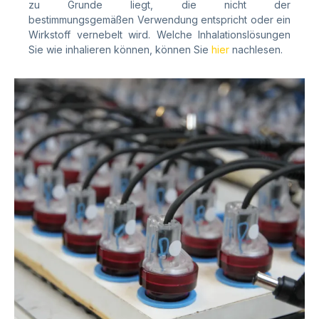
zu Grunde liegt, die nicht der
bestimmungsgemäßen
Verwendung entspricht oder ein
Wirkstoff vernebelt wird. Welche Inhalationslösungen
Sie wie inhalieren können, können Sie
hier
nachlesen.