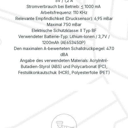
5V / 1,2 A
Stromverbrauch bei Betrieb:
<
1000 mA
Arbeitsfrequenz: 110 KHz
Relevante Empfindlichkeit (Drucksensor): 6,95 mBar
Maximal 750 mBar
Elektrische Schutzklasse: II Typ BF
Verwendeter Batterie-Typ: Lithium-Ionen / 3,7V /
1200mAh (AE653450P)
Den maximalen A-bewerteten Schalldruckpegel: 47.0
dBA
Angabe des verwendeten Materials: Acrylnitril-
Butadien-Styrol (ABS) und Polycarbonat (PC),
Festsilikonkautschuk (HCR), Polyesterfolie (PET)