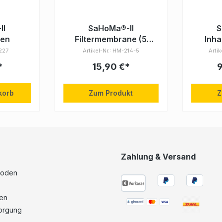
II
SaHoMa®-II
S
men
Filtermembrane (5
Inha
Stück)
Pfe
-227
Artikel-Nr.: HM-214-5
Arti
*
15,90 €*
korb
Zum Produkt
Z
Zahlung & Versand
hoden
hen
sorgung