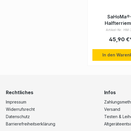
SaHoMa®-
Halfterrie
Artikel-Nr.: HM
45,90 €
In den Waren
Rechtliches
Infos
Impressum
Zahlungsmet
Widerrufsrecht
Versand
Datenschutz
Testen & Lei
Barrierefreiheitserklärung
Altgeräteent