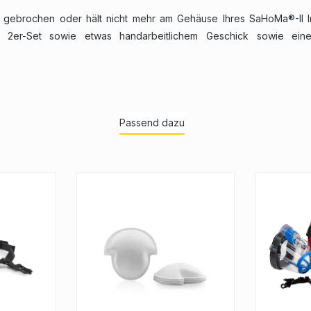
ist gebrochen oder hält nicht mehr am Gehäuse Ihres SaHoMa®-II I
 im 2er-Set sowie etwas handarbeitlichem Geschick sowie e
®-II Befestigungs- oder Halfterriemen schnell austauschen. Damit 
ferdenase und ist bestens vor Herunterfallen und Verrutschen gesch
Passend dazu