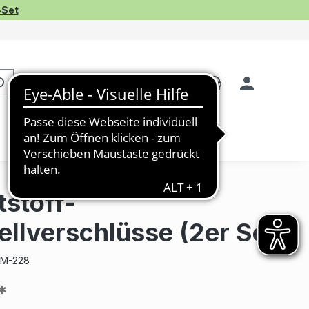
-Set
stoff-
llverschlüsse (2er Set)
M-228
*