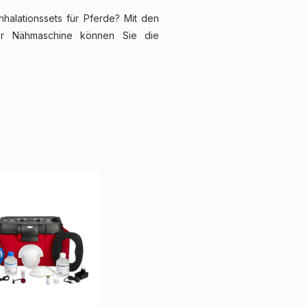
nhalationssets für Pferde? Mit den
iner Nähmaschine können Sie die
sitzt das SaHoMa®-II Inhalationsset
ützt.