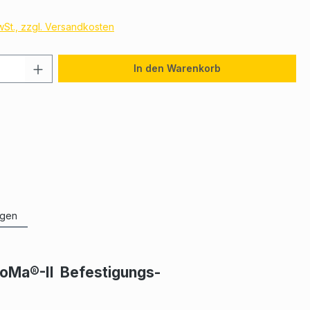
MwSt., zzgl. Versandkosten
In den Warenkorb
ngen
HoMa®-II Befestigungs-