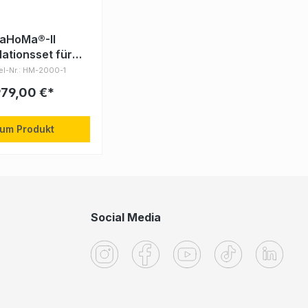
aHoMa®-II
lationsset für
rde PREMIUM
kel-Nr.: HM-2000-1
979,00 €*
um Produkt
Social Media