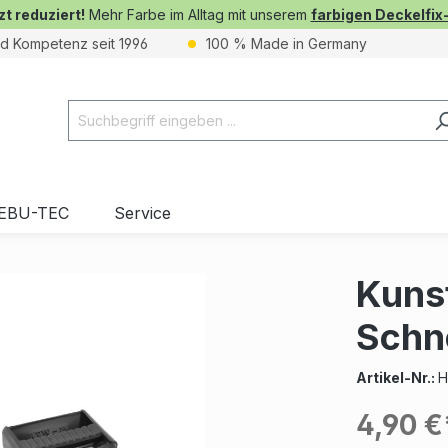
zt reduziert!
Mehr Farbe im Alltag mit unserem
farbigen Deckelfix
nd Kompetenz seit 1996
100 % Made in Germany
EBU-TEC
Service
Kunst
Schne
Artikel-Nr.:
H
4,90 €